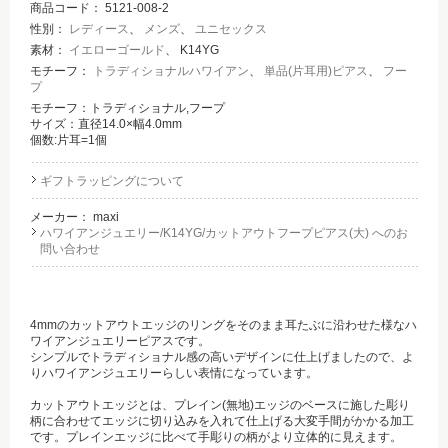
商品コード：
5121-008-2
性別：
レディース
、
メンズ
、
ユニセックス
素材：
イエローゴールド
、 K14YG
モチーフ：
トラディショナルハワイアン
、
単品(片耳用)ピアス
、
フー
プ
モチーフ：トラディショナル,フープ
サイズ：直径14.0×幅4.0mm
個数:片耳=1個
ギフトラッピングについて
メーカー：
maxi
ハワイアンジュエリー/K14YG/カットアウトフープピアス(大) へのお
問い合わせ
4mmのカットアウトエッジのリングをそのまま耳たぶに沿わせた様なハ
ワイアンジュエリーピアスです。
シンプルでトラディショナル感の高いデザインに仕上げましたので、よ
りハワイアンジュエリーらしい表情になっています。
カットアウトエッジとは、プレイン(無地)エッジのベースに施した彫り
柄に合わせてエッジに切り込みを入れて仕上げる大変手間がかかる加工
です。プレインエッジに比べて手彫りの柄がより立体的に見えます。