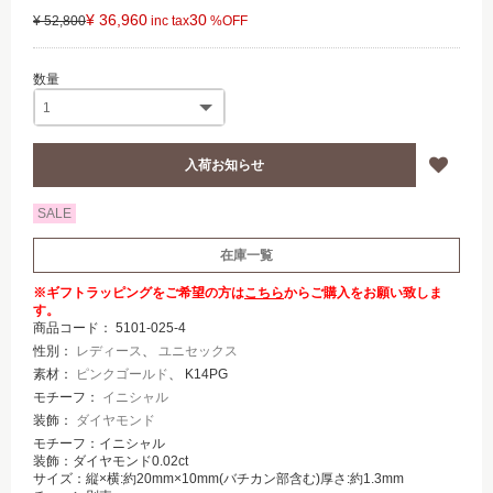
¥ 36,960
30
¥ 52,800
SALE
在庫一覧
※ギフトラッピングをご希望の方は
こちら
からご購入をお願い致しま
す。
商品コード：
5101-025-4
性別：
レディース
、
ユニセックス
素材：
ピンクゴールド
、 K14PG
モチーフ：
イニシャル
装飾：
ダイヤモンド
モチーフ：イニシャル
装飾：ダイヤモンド0.02ct
サイズ：縦×横:約20mm×10mm(バチカン部含む)厚さ:約1.3mm