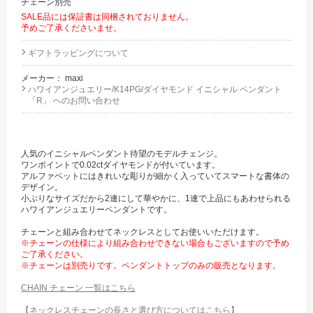
チェーン別売
SALE品には保証書は同梱されておりません。
予めご了承くださいませ。
ギフトラッピングについて
メーカー：
maxi
ハワイアンジュエリー/K14PG/ダイヤモンド イニシャル ペンダント
「R」 へのお問い合わせ
人気のイニシャルペンダント待望のモデルチェンジ。
ワンポイントで0.02ctダイヤモンドが付いています。
アルファベットにはきれいな彫りが細かく入っていてスマートな書体の
デザイン。
小ぶりなサイズだから2連にして華やかに、1連で上品にもあわせられる
ハワイアンジュエリーペンダントです。
チェーンと組み合わせてネックレスとしてお使いいただけます。
※チェーンの仕様により組み合わせできない場合もございますので予め
ご了承ください。
※チェーンは別売りです。ペンダントトップのみの販売となります。
CHAIN チェーン 一覧はこちら
【ネックレスチェーンの長さと選び方についてはこちら】