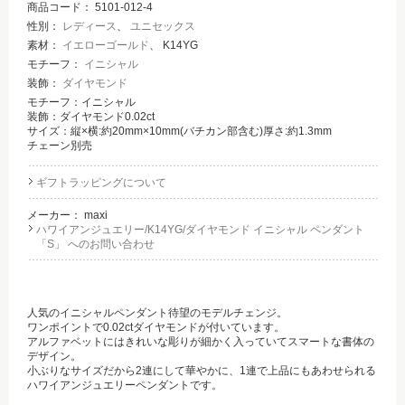
商品コード：
5101-012-4
性別：
レディース
、
ユニセックス
素材：
イエローゴールド
、 K14YG
モチーフ：
イニシャル
装飾：
ダイヤモンド
モチーフ：イニシャル
装飾：ダイヤモンド0.02ct
サイズ：縦×横:約20mm×10mm(バチカン部含む)厚さ:約1.3mm
チェーン別売
ギフトラッピングについて
メーカー：
maxi
ハワイアンジュエリー/K14YG/ダイヤモンド イニシャル ペンダント
「S」 へのお問い合わせ
人気のイニシャルペンダント待望のモデルチェンジ。
ワンポイントで0.02ctダイヤモンドが付いています。
アルファベットにはきれいな彫りが細かく入っていてスマートな書体の
デザイン。
小ぶりなサイズだから2連にして華やかに、1連で上品にもあわせられる
ハワイアンジュエリーペンダントです。