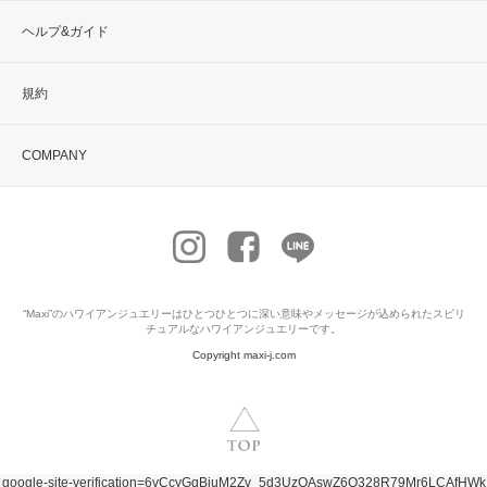
ヘルプ&ガイド
規約
COMPANY
“Maxi”の
ハワイアンジュエリー
はひとつひとつに深い意味やメッセージが込められたスピリ
チュアルなハワイアンジュエリーです。
Copyright maxi-j.com
google-site-verification=6vCcyGqBiuM2Zv_5d3UzOAswZ6Q328R79Mr6LCAfHWk