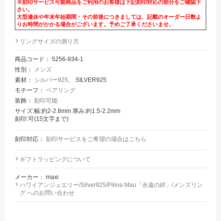
※刻印サービス可能商品をご利用のお客様は下記刻印対応の部分をご確認下
さい。
大型連休や年末年始期間・その前後につきましては、記載のオーダー日数よ
りお時間がかかる場合がございます。予めご了承くださいませ。
リングサイズの測り方
商品コード：
5256-934-1
性別：
メンズ
素材：
シルバー925
、 SILVER925
モチーフ：
ペアリング
装飾：
刻印可能
サイズ:幅:約2-2.8mm 厚み:約1.5-2.2mm
刻印:可(15文字まで)
刻印対応：
刻印サービスをご希望の場合はこちら
ギフトラッピングについて
メーカー：
maxi
ハワイアンジュエリー/Silver925/Pilina Mau「永遠の絆」/メンズリン
グ へのお問い合わせ