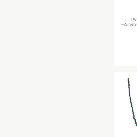
【W
ー/Silv