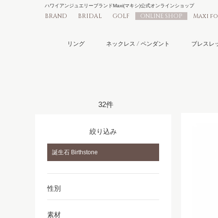
ハワイアンジュエリーブランドMaxi(マキシ)公式オンラインショップ
BRAND
BRIDAL
GOLF
ONLINE SHOP
Maxi f
リング
ネックレス / ペンダント
ブレスレッ
32件
絞り込み
誕生石 Birthstone
性別
素材