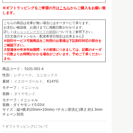
※ギフトラッピングをご希望の方は
こちら
からご購入をお願い致
します。
こちらの商品は在庫が無い場合にはオーダーにて承ります。
お支払い確認後、お届けまでに掲載日数がかかります。
詳しくは
ショッピングガイドの納期
についてをご参照下さい。
【注文後のキャンセル・配達希望日指定は出来ません】
※刻印サービス可能商品をご利用のお客様は下記刻印対応の部分を
ご確認下さい。
大型連休や年末年始期間・その前後につきましては、記載のオーダ
ー日数よりお時間がかかる場合がございます。予めご了承ください
ませ。
商品コード：
5101-001-4
性別：
レディース
、
ユニセックス
素材：
イエローゴールド
、 K14YG
モチーフ：
イニシャル
装飾：
ダイヤモンド
モチーフ：イニシャル
装飾：ダイヤモンド0.02ct
サイズ：縦×横:約20mm×10mm(バチカン部含む)厚さ:約1.3mm
チェーン別売
ギフトラッピングについて