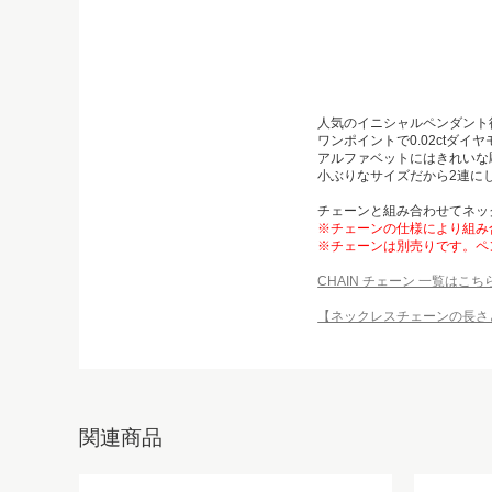
人気のイニシャルペンダント
ワンポイントで0.02ctダイ
アルファベットにはきれいな
小ぶりなサイズだから2連に
チェーンと組み合わせてネッ
※チェーンの仕様により組み
※チェーンは別売りです。ペ
CHAIN チェーン 一覧はこち
【ネックレスチェーンの長さ
関連商品