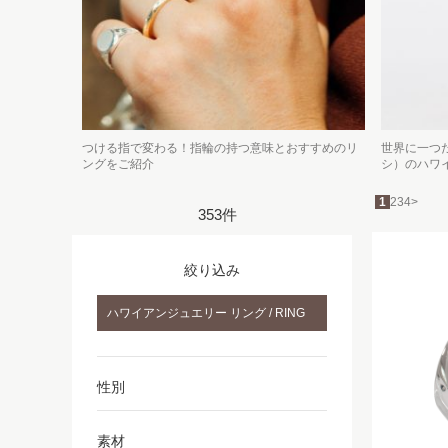
つける指で変わる！指輪の持つ意味とおすすめのリ
世界に一つだ
ングをご紹介
シ）のハワ
1
2
3
4
>
353件
絞り込み
ハワイアンジュエリー リング / RING
性別
素材